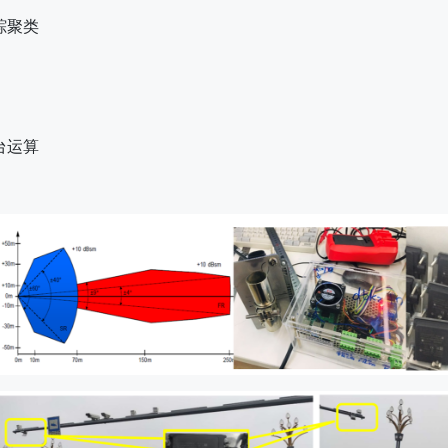
踪聚类
台运算