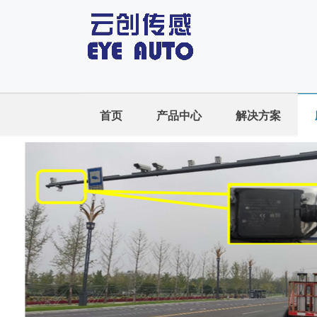
首页
产品中心
解决方案