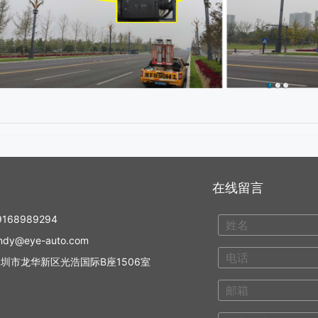
在线留言
68989294
y@eye-auto.com
圳市龙华新区光浩国际B座1506室