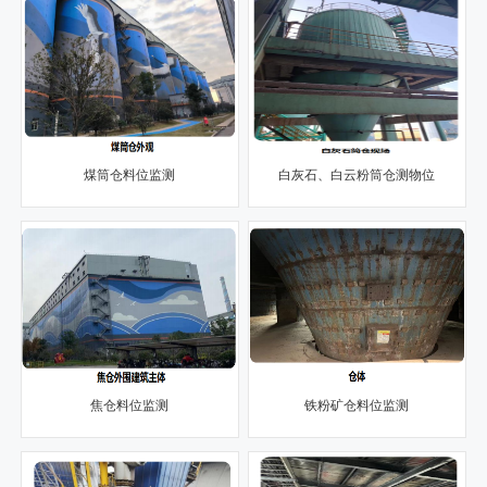
煤筒仓料位监测
白灰石、白云粉筒仓测物位
焦仓料位监测
铁粉矿仓料位监测