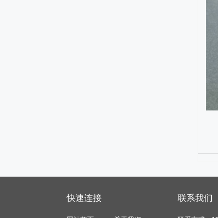
AT128 -禾赛 Hesai 128 线混合固
态激光雷达
XT32-禾赛 Hesai 32线中距机械式
激光雷达
快速连接
联系我们