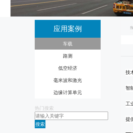
应用案例
当
车载
路测
低空经济
技术
毫米波和激光
智
边缘计算单元
工
热门搜索
提
ARS408‐21 77GHz 长距离毫米波
搜索