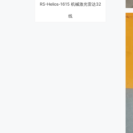
线
禾赛 Hesai----- FT120 纯固态超广
角近距补盲激光雷达